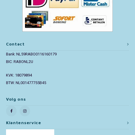
Contact
Bank: NL59RABO0116160179
BIC: RABONL2U
KVK: 18079894
BTW: NL001477755B45
Volg ons
Klantenservice