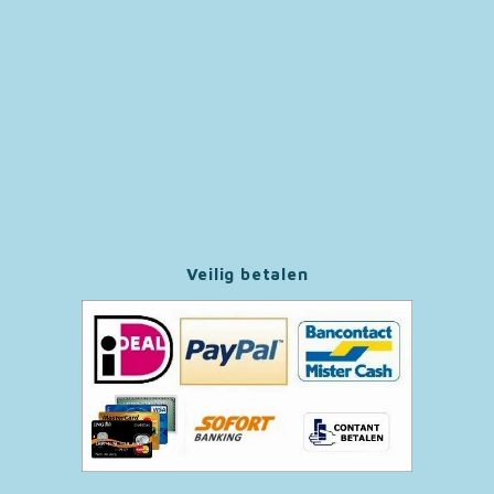
Paw Patrol
Peppa Pig
Pluto
Pokemon
Sonic the Hedgehog
Veilig betalen
Spiderman
Star Wars
Super Mario
Thomas de Trein