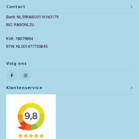
Contact
Toy Story
Bank: NL59RABO0116160179
BIC: RABONL2U
Turtles (TMNT)
KVK: 18079894
Vaiana
BTW: NL001477755B45
Wish
Volg ons
Klantenservice