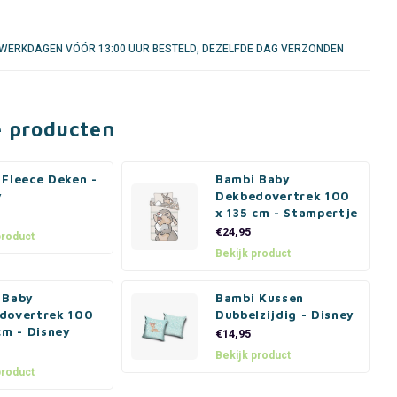
WERKDAGEN VÓÓR 13:00 UUR BESTELD, DEZELFDE DAG VERZONDEN
e producten
 Fleece Deken -
Bambi Baby
y
Dekbedovertrek 100
x 135 cm - Stampertje
€24,95
product
Bekijk product
 Baby
Bambi Kussen
dovertrek 100
Dubbelzijdig - Disney
cm - Disney
€14,95
Bekijk product
product