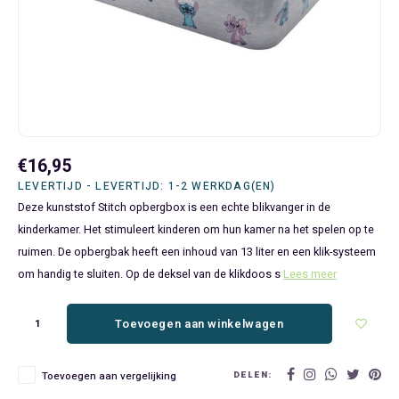
Bluey
Kinderbedden
Kokskleding
Baby Speelgoed
Disney Cars Feestartikelen
Baseball Caps & Petten
Servetten
Teens
Brandweerman Sam
Klokken & Wekkers
Mode Accessoires
Baby T-shirts
Disney Frozen Feestartikelen
Handtasjes & Schoudertasjes
Tafelkleden
Disney Cars
Kussens
Ondergoed & Sokken
Luiertassen
Disney Princess Feestartikelen
Horloges
Wegwerp Servies
Disney Frozen
Lampen
Onesies
Knuffeltjes
Gaby's Poppenhuis Feestartikelen
Paraplu's, Regenjassen en Regenlaarzen
€16,95
Disney Princess
Muurstickers, Raamstickers & Posters
Pyjama's & Shortama's
Rompertjes
Lilo & Stitch Feestartikelen
Plaids
LEVERTIJD - LEVERTIJD: 1-2 WERKDAG(EN)
Deze kunststof Stitch opbergbox is een echte blikvanger in de
Dombo
Opbergmanden & opbergboxen
Pantoffels
Slabbetjes
Mickey Mouse Feestartikelen
Portemonnees
kinderkamer. Het stimuleert kinderen om hun kamer na het spelen op te
ruimen. De opbergbak heeft een inhoud van 13 liter en een klik-systeem
Donald Duck
Opbergrekken en speelgoedkisten
Regenjassen & Regenlaarzen
Minecraft Feestartikelen
Slaapmaskers
om handig te sluiten. Op de deksel van de klikdoos s
Lees meer
Gabby's Poppenhuis
Prullenbakken
Sweaters & Hoodies
Minions Feestartikelen
Slaapzakken
Toevoegen aan winkelwagen
Hello Kitty
Slaapzakken & Readynaps
T-shirts & Longsleeves
Minnie Mouse Feestartikelen
Toilettassen & Verzorging
DELEN:
Toevoegen aan vergelijking