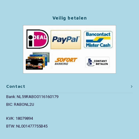
Paw Patrol
Veilig betalen
Peppa Pig
Pluto
Pokemon
Sonic the Hedgehog
Contact
Spiderman
Bank: NL59RABO0116160179
BIC: RABONL2U
Star Wars
KVK: 18079894
Super Mario
BTW: NL001477755B45
Thomas de Trein