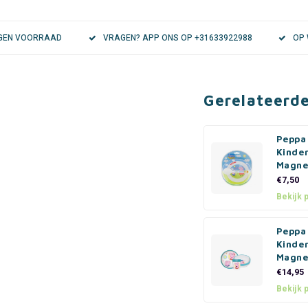
EIGEN VOORRAAD
VRAGEN? APP ONS OP +31633922988
OP 
Gerelateerd
Peppa
Kinder
Magne
€7,50
Bekijk 
Peppa
Kinder
Magne
€14,95
Bekijk 