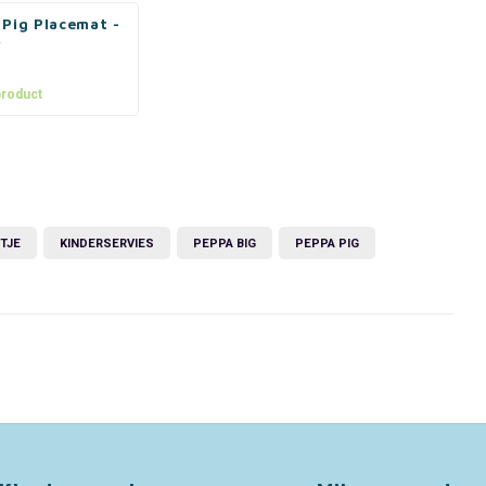
 Pig Placemat -
y
product
TJE
KINDERSERVIES
PEPPA BIG
PEPPA PIG