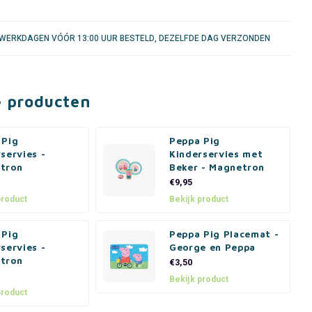
WERKDAGEN VÓÓR 13:00 UUR BESTELD, DEZELFDE DAG VERZONDEN
e producten
 Pig
Peppa Pig
servies -
Kinderservies met
tron
Beker - Magnetron
€9,95
product
Bekijk product
 Pig
Peppa Pig Placemat -
servies -
George en Peppa
tron
€3,50
Bekijk product
product