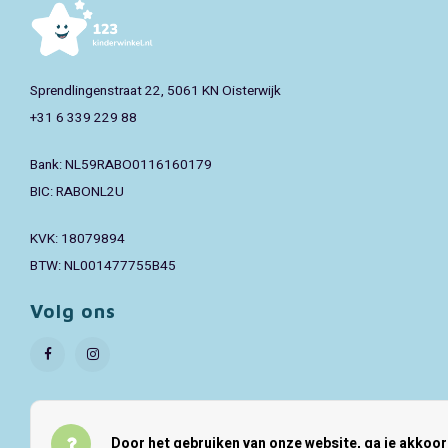
Sprendlingenstraat 22, 5061 KN Oisterwijk
+31 6 339 229 88
Bank: NL59RABO0116160179
BIC: RABONL2U
KVK: 18079894
BTW: NL001477755B45
Volg ons
Door het gebruiken van onze website, ga je akkoo