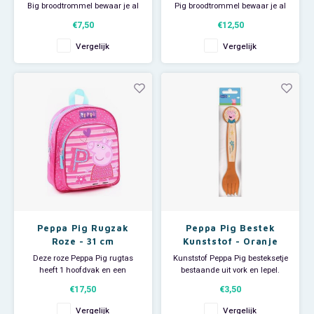
Big broodtrommel bewaar je al
Pig broodtrommel bewaar je al
je boterhammen en stukjes
je boterhammen en stukjes
€7,50
€12,50
fruit. Op de deksel van deze
fruit. De Peppa Big lunchbox
Paw Patrol
Peppa Pig lunchbox staat een
wordt geleverd met bestekje; de
Vergelijk
Vergelijk
afbeelding van Peppa en
ene kant een vork en mes en de
George. Let op: dit artikel is niet
andere kant een lepel. De
Peppa Pig
geschikt voor de vaatwasser. Bij
deksel van de brooddoos heeft
gebruik in de vaa
een print van Peppa e
Pluto
Pokemon
Sonic the Hedgehog
Spiderman
Peppa Pig Rugzak
Peppa Pig Bestek
Star Wars
Roze - 31 cm
Kunststof - Oranje
Deze roze Peppa Pig rugtas
Kunststof Peppa Pig besteksetje
heeft 1 hoofdvak en een
bestaande uit vork en lepel.
Super Mario
voorvak; beiden worden
Afmeting: L16 cm. BPA vrij.
€17,50
€3,50
gesloten d.m.v. een rits. De
Peppa Big meisjes rugzak heeft
Thomas de Trein
Vergelijk
Vergelijk