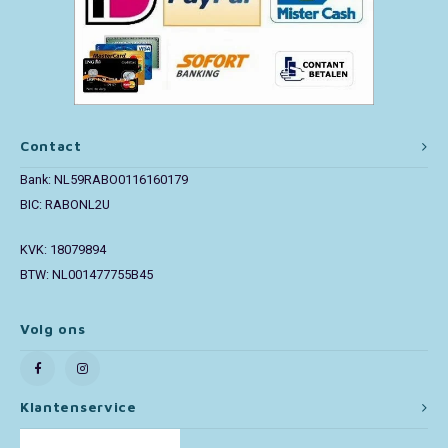
Contact
Bank: NL59RABO0116160179
BIC: RABONL2U
KVK: 18079894
BTW: NL001477755B45
Volg ons
Klantenservice